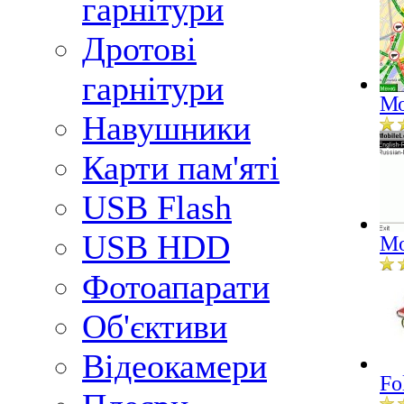
гарнітури
Дротові
гарнітури
Мо
Навушники
Карти пам'яті
USB Flash
USB HDD
Mo
Фотоапарати
Об'єктиви
Відеокамери
Fo