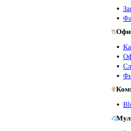
За
Фа
Офи
Ка
Оф
Сл
Ф
Ком
Bl
Мул