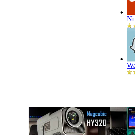
Ni
Wa