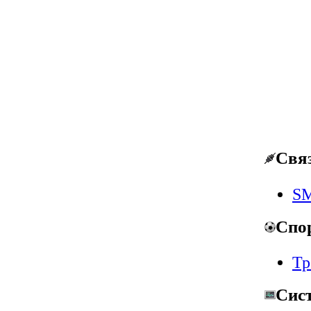
Свя
SM
Спо
Тр
Сис