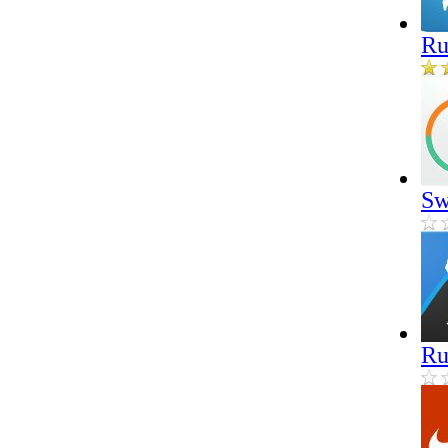
Ru
Sw
Ru