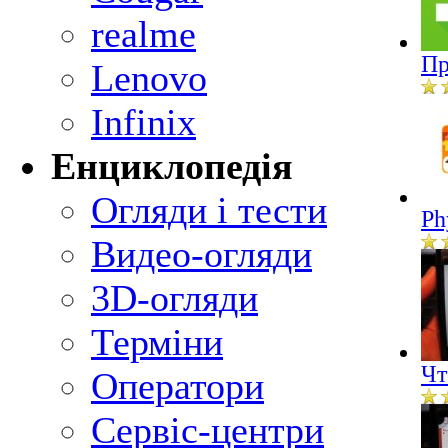
realme
Пр
Lenovo
Infinix
Енциклопедія
Огляди і тести
Ph
Видео-огляди
3D-огляди
Терміни
Чт
Оператори
Сервіс-центри