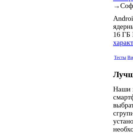
→
Соф
Androi
ядерны
16 ГБ 
харак
Тесты
Ви
Лучш
Наши 
смартф
выбра
сгрупи
устан
необх