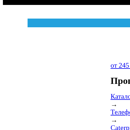
от 245
Прог
Катал
→
Телефо
→
Caterp