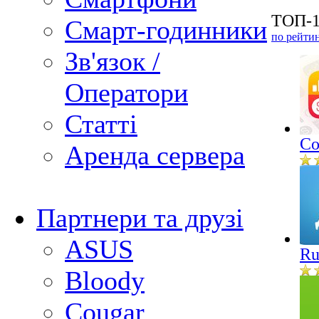
ТОП-1
Смарт-годинники
по рейти
Зв'язок /
Оператори
Статті
Co
Аренда сервера
Партнери та друзі
ASUS
Ru
Bloody
Cougar