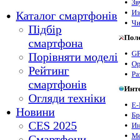
Зв
Из
Каталог смартфонів
Чи
Підбір
Пол
смартфона
GP
Порівняти моделі
Ор
Рейтинг
Ра
смартфонів
Инт
Огляди техніки
E-
Новини
Бр
CES 2025
Ин
Ме
Смартфони