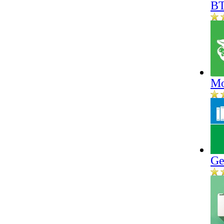
BT
Mo
Ge