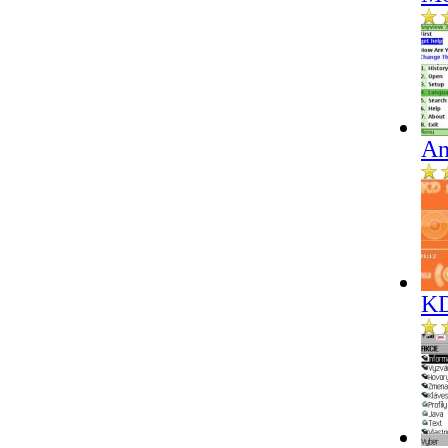
An
KD